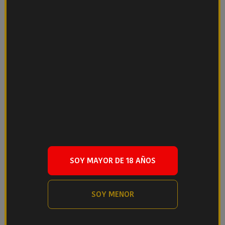
Dingle Single
Dingle Single
Malt 10 Years
Pot Still
Whisky
Whisky
88,50 €/Ud.
50,75 €/Ud.
SOY MAYOR DE 18 AÑOS
SOY MENOR