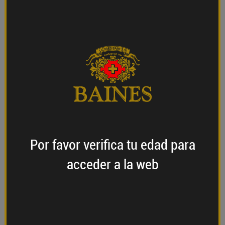
EDICIÓN LIMITADA
Whiskey Single Pot Still sin filtración en frio y
envejecido durante 11 años en barricas seleccionadas
de Pedro Ximenez.
Cada botella está numerada individualmente y se
presenta con un etiquetado exclusivo, y protegida en
una caja de presentación para coleccionistas.
AÑADIR AL CARRITO
Por favor verifica
tu edad
para
Formas de
Información
consumirlo
acceder a la web
COMPOSICIÓN: Cebada malteada y sin maltear
BARRICAS: Envejecimiento durante 11 años en barricas
de Pedro Ximenez
Dorado cobrizo