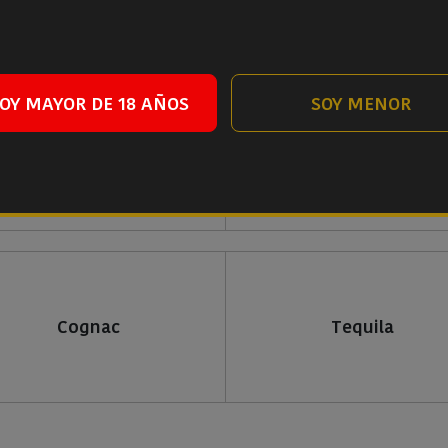
y por su método de elaboración, que lo dotan de unas 
OY MAYOR DE 18 AÑOS
SOY MENOR
Whisky
Ginebra
Cognac
Tequila