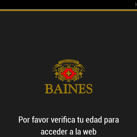
TADOS
EL GRUPO
FILOSOFÍA
BAINES CLUB
IMPORTADOS
Por favor verifica
tu edad
para
Nuestros importados
acceder a la web
opias, hemos seleccionado cuidadosamente una serie 