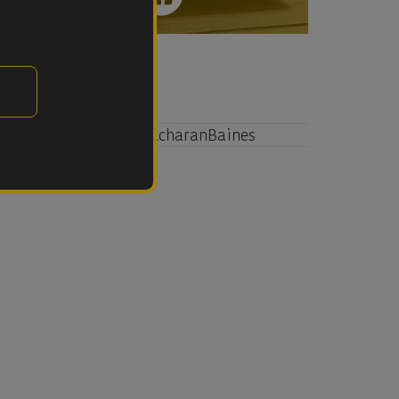
Tweets by PacharanBaines