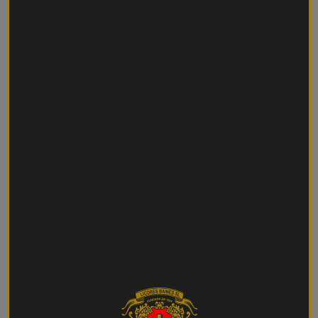
Sí, tomar notas es clave. Nuestro cerebro
olvida rápido las sensaciones si no las
registramos.
Paso 1: Mirar sin prejuicios
Aunque sea una cata a ciegas, el color sigue
dando pistas. Observa el líquido inclinando la
copa sobre un fondo blanco.
Pregúntate:
¿Es transparente o turbio?
¿Tiene un color pálido o intenso?
¿Refleja tonos dorados, ámbar o caoba?