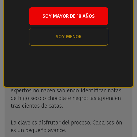
Pensar que hay respuestas correctas o
SOY MAYOR DE 18 AÑOS
incorrectas. No las hay.
Intentar identificar marcas en lugar de
aromas.
SOY MENOR
Beber demasiado rápido.
Creer que no tienen “buen paladar”.
El gusto se entrena, igual que un músculo.
Desarrollar el paladar lleva tiempo. Los
expertos no nacen sabiendo identificar notas
de higo seco o chocolate negro: las aprenden
tras cientos de catas.
La clave es disfrutar del proceso. Cada sesión
es un pequeño avance.