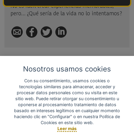
No es fácil crear experiencias memorables,
pero… ¿Qué sería de la vida no lo intentamos?
Permanece conectado
Nosotros usamos cookies
¡Síguenos en Facebook!
Con su consentimiento, usamos cookies o
tecnologías similares para almacenar, acceder y
procesar datos personales como su visita en este
sitio web. Puede retirar otorgar su consentimiento u
oponerse al procesamiento tratamiento de datos
basado en intereses legítimos en cualquier momento
haciendo clic en "Configurar" o en nuestra Política de
Cookies en este sitio web.
Leer más