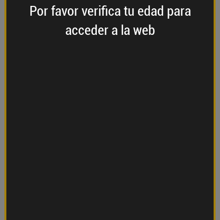
Por favor verifica
tu edad
para
acceder a la web
San Fermín (nivel de dificultad: bajo)
Para este cóctel vamos a usar un vaso ancho
con hielo, en el que añadiremos un tercio de
pacharán Baines. Después, rellenamos con dos
tercios de jugo de limón, y añadimos unas
gotas de granadina para darle un toque más
dulce.
Rosado de Navarra (nivel de dificultad:
bajo)