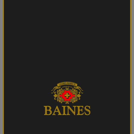
20/7/22
Cada verano es diferente (o al menos
queremos que lo sea) y, como es lógico,
preferimos que sea mejor que el anterior. Para
conseguirlo buscamos nuevos destinos,
experiencias, gastronomía, cultura… Pero a
veces las experiencias las podemos crear
nosotros mismos.
Esta idea se da también a la hora de escoger
los “maridajes” con los que acompañar
nuestros mejores momentos, y por eso
queremos compartir con vosotros unas
recetas de coctelería para que este verano
podáis sacarle más partido a vuestro
pacharán favorito.