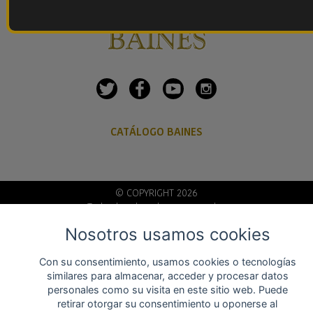
CATÁLOGO BAINES
© COPYRIGHT 2026
Todos los derechos reservados
Nosotros usamos cookies
Aviso legal
Cond. de compra
Con su consentimiento, usamos cookies o tecnologías
similares para almacenar, acceder y procesar datos
personales como su visita en este sitio web. Puede
retirar otorgar su consentimiento u oponerse al