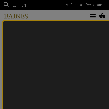
|
Mi Cuenta
Registrarme
ES
EN
0
BLOG LICORES BAINES
¡Bienvenidos al apasionante mundo de los licores!
En nuestro blog, te invitamos a sumergirte en un
viaje lleno de sabores, aromas y experiencias
sensoriales únicas