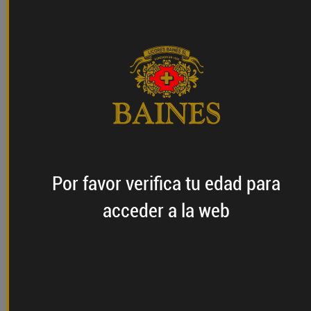
refrescantes bebidas con
Anís Baines
El Anisado Baines es el complemento perfecto para
tus bebidas. Sus cualidades óptimas para la
maceración lo convierten en un ingrediente ideal
para crear bebidas refrescantes y deliciosas. Desde
Licores Baines te presentamos cinco tips para hacer
bebidas con anís que sorprenderán a tus invitados y
te ayudarán a disfrutar de los momentos más
especiales.
Por favor verifica
tu edad
para
acceder a la web