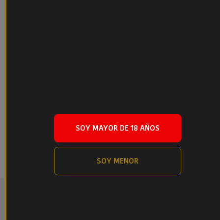
donde aprender, inspirarse y disfrutar de cada
sorbo.
Permanece conectado
¡Síguenos en Facebook!
SOY MAYOR DE 18 AÑOS
SOY MENOR
Tweets by PacharanBaines